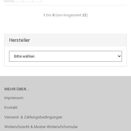
1
bis
8
(von insgesamt
22
)
Hersteller
MEHR ÜBER...
Impressum
Kontakt
Versand- & Zahlungsbedingungen
Widerrufsrecht & Muster-Widerrufsformular