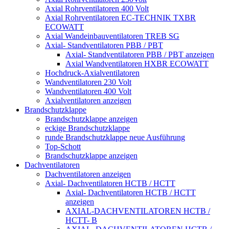
Axial Rohrventilatoren 400 Volt
Axial Rohrventilatoren EC-TECHNIK TXBR
ECOWATT
Axial Wandeinbauventilatoren TREB SG
Axial- Standventilatoren PBB / PBT
Axial- Standventilatoren PBB / PBT anzeigen
Axial Wandventilatoren HXBR ECOWATT
Hochdruck-Axialventilatoren
Wandventilatoren 230 Volt
Wandventilatoren 400 Volt
Axialventilatoren anzeigen
Brandschutzklappe
Brandschutzklappe anzeigen
eckige Brandschutzklappe
runde Brandschutzklappe neue Ausführung
Top-Schott
Brandschutzklappe anzeigen
Dachventilatoren
Dachventilatoren anzeigen
Axial- Dachventilatoren HCTB / HCTT
Axial- Dachventilatoren HCTB / HCTT
anzeigen
AXIAL-DACHVENTILATOREN HCTB /
HCTT- B