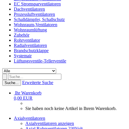
EC Stromsparventilatoren
Dachventilatoren
Prozessluftventilatoren
Schalldämpfer, Schallschutz
Wohnraum-Ventilatoren
Wohnraumlüftung
Zubehör
Rohrventilator
Radialventilatoren
Brandschutzklappe
Systemair
Lüftungsventile-Tellerventile
Erweiterte Suche
Suche...
Ihr Warenkorb
0,00 EUR
Sie haben noch keine Artikel in Ihrem Warenkorb.
Axialventilatoren
Axialventilatoren anzeigen
Axial Rohrventilatoren 230Volt