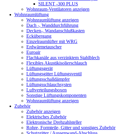
SILENT -300 PLUS
Wohnraum-Ventilatoren anzeigen
Wohnraumlüftung
Wohnraumlüftung anzeigen
Dach -, Wanddurchführung
Decken-, Wandanschlußkasten
Eckübergang
Einzelraumlüfter mit WRG
Erdwärmetauscher
Euroair
Flachkanäle aus verzinktem Stahlblech
Flexibles Akustikisolierschlauch
Lüftungsgerät
Lüftungsgitter Lüftungsventil
Lüftungsschalldämpfer
Lüftungsschlauchsysten
Luftverteilungsboxen
Sonstige Lüftungskomponenten
Wohnraumlüftung anzeigen
Zubehör
Zubehör anzeigen
Elektrisches Zubehör
Elektronische Drehzahlsteller
Rohre, Formteile, Gitter und sonstiges Zubehör
Schutzgitter / Aussenwand-Abschluss