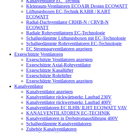
Kanalventilator EC_Technik
Kleinraum-Ventilatoren ECOAIR Design ECOWATT
Lüftungsboxen EC-Technik KABB / KABT
ECOWATT
Radial-Dachventilator CRHB-N / CRVB-N
ECOWATT
Radiale Rohrventilatoren EC-Technologie
Schallgedämmte Lüftungsboxen mit EC-Technologie
Schallgedämmte Rohrventilatoren EC-Technologie
EC Stromsparventilatoren anzeigen
Exgeschützte Ventilatoren
Exgeschützte Ventilatoren anzeigen
Exgeschützte Axial-Rohrventilator
Exgeschützte Kanallüfter
Exgeschützte Rohrlüfter
Exgeschützte Ventilatoren anzeigen
Kanalventilator
Kanalventilator anzeigen
Kanalventilator rückwärtsgekr. Laufrad 230V
Kanalventilator rückwertsgekr. Laufrad 400V
Kanalventilatoren EC ILHB/ ILHT ECOWATT VAV
KANALVENTILATOREN EC-TECHNIK
Kanalventilatoren in Drehstromausführung 400V
Schallgedämmte Kanalventilatoren
Zubehör Kanalventilatoren