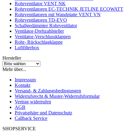
Rohrventilator VENT NK
Rohrventilatoren EC-TECHNIK JETLINE ECOWATT
Rohrventilatoren mit Wandplatte VENT VN
Rohrventilatoren TD-EVO
Schallgedämmter Rohrventilator
Ventilator-Drehzahlsteller
Ventilator-Verschlussklappen
Rohr- Rückschlagklappe
Luftfilterbox
Hersteller
Mehr über...
Impressum
Kontakt
Versand- & Zahlungsbedingungen
Widerrufsrecht & Muster-Widerrufsformular
Vertrag widerrufen
AGB
Privatsphäre und Datenschutz
Callback Service
SHOPSERVICE