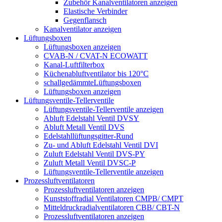
Zubehör Kanalventilatoren anzeigen
Elastische Verbinder
Gegenflansch
Kanalventilator anzeigen
Lüftungsboxen
Lüftungsboxen anzeigen
CVAB-N / CVAT-N ECOWATT
Kanal-Luftfilterbox
Küchenabluftventilator bis 120°C
schallgedämmteLüftungsboxen
Lüftungsboxen anzeigen
Lüftungsventile-Tellerventile
Lüftungsventile-Tellerventile anzeigen
Abluft Edelstahl Ventil DVSY
Abluft Metall Ventil DVS
Edelstahllüftungsgitter-Rund
Zu- und Abluft Edelstahl Ventil DVI
Zuluft Edelstahl Ventil DVS-PY
Zuluft Metall Ventil DVSC-P
Lüftungsventile-Tellerventile anzeigen
Prozessluftventilatoren
Prozessluftventilatoren anzeigen
Kunststoffradial Ventilatoren CMPB/ CMPT
Mitteldruckradialventilatoren CBB/ CBT-N
Prozessluftventilatoren anzeigen