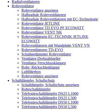
Radialventilatoren
Rohrventilator
Rohrventilator anzeigen
Halbradiale Rohrventilatoren
Halbradiale Rohrventilatoren mit EC-Technologie
Rohrventilator JETLINE
Rohrventilator TD EVO PF ECOWATT
Rohrventilator VENT NK
Rohrventilatoren EC-TECHNIK JETLINE
ECOWATT
Rohrventilatoren mit Wandplatte VENT VN
Rohrventilatoren TD-EVO
Schallgedämmter Rohrventilator
Ventilator-Drehzahlsteller
Ventilator-Verschlussklappen
Rohr- Rückschlagklappe
Luftfilterbox
Rohrventilator anzeigen
Schalldämpfer, Schallschutz
Schalldämpfer, Schallschutz anzeigen
Rohrschalldämpfer
Telefonieschalldämpfer DS25 L1000
Telefonieschalldämpfer DS25 L500
Telefonieschalldämpfer DS50 L1000
Telefonieschalldämpfer DS50 L500