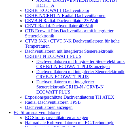
AXIAL_DACHVENTILATOREN HCTB /
HCTT -A
CRHB- ECOWATT Dachventilator
CRHB-N/CRHT-N Radial-Dachventilatoren
CRVB-N Radial-Dachventilator 230Volt
CRVT Radial-Dachventilator 400Volt
CTB Ecowatt Plus Dachventilator mit integrierter
Steuerelektronik
CTVB N-K / CTVT N-K Dachventilatoren für hohe
Temperaturen
Dachventilatoren mit Integrierter Steuerelektronik
CRHB/T-N ECOWATT PLUS
Dachventilatoren mit Integrierter Steuerelektronik
CRHB/T-N ECOWATT PLUS anzeigen
Dachventilatoren mit integrierter Steuerelektronik
CRVB-N ECOWATT PLUS
Dachventilatoren mit integrierter
SteuerelektronikCRHB-N / CRVB-N
ECOWATT PLUS
Exposionsgeschützte Dachventilatoren TH ATEX
Radial-Dachventilatoren TPSB
Dachventilatoren anzeigen
EC Stromsparventilatoren
EC Stromsparventilatoren anzeigen
Halbradiale Rohrventilatoren mit EC-Technologie