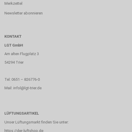
Merkzettel
Newsletter abonnieren
KONTAKT
LGT GmbH
Am alten Flugplatz 3
54294 Trier
Tel: 0651 – 826776-0
Mail: infol@lgt-trier.de
LÜFTUNGSARTIKEL
Unser Lüftungsmarkt finden Sie unter:
https://der-luftshop.de