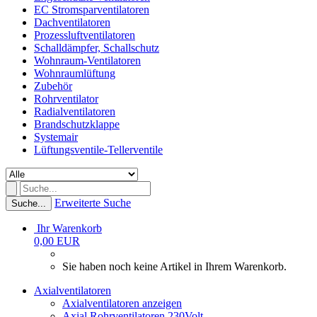
EC Stromsparventilatoren
Dachventilatoren
Prozessluftventilatoren
Schalldämpfer, Schallschutz
Wohnraum-Ventilatoren
Wohnraumlüftung
Zubehör
Rohrventilator
Radialventilatoren
Brandschutzklappe
Systemair
Lüftungsventile-Tellerventile
Erweiterte Suche
Suche...
Ihr Warenkorb
0,00 EUR
Sie haben noch keine Artikel in Ihrem Warenkorb.
Axialventilatoren
Axialventilatoren anzeigen
Axial Rohrventilatoren 230Volt