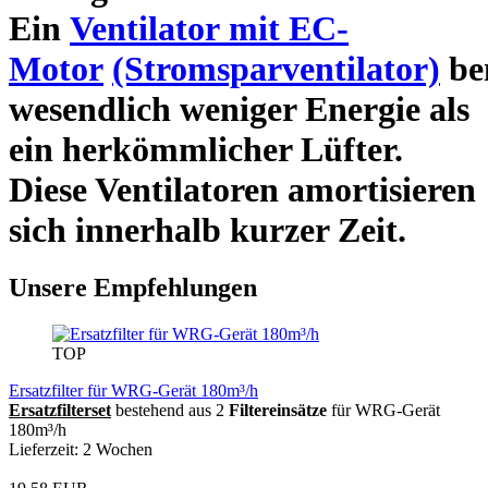
Ein
Ventilator mit EC-
Motor
(Stromsparventilator)
be
wesendlich weniger Energie als
ein herkömmlicher Lüfter.
Diese Ventilatoren amortisieren
sich innerhalb kurzer Zeit.
Unsere Empfehlungen
TOP
Ersatzfilter für WRG-Gerät 180m³/h
Ersatzfilterset
bestehend aus 2
Filtereinsätze
für WRG-Gerät
180m³/h
Lieferzeit: 2 Wochen