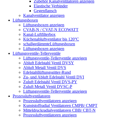
Zubehör Kanalventilatoren anzeigen
Elastische Verbinder
Gegenflansch
Kanalventilator anzeigen
Lüftungsboxen
Lüftungsboxen anzeigen
CVAB-N / CVAT-N ECOWATT
Kanal-Luftfilterbox
Küchenabluftventilator bis 120°C
schallgedämmteLüftungsboxen
Lüftungsboxen anzeigen
Lüftungsventile-Tellerventile
Lüftungsventile-Tellerventile anzeigen
Abluft Edelstahl Ventil DVSY
Abluft Metall Ventil DVS
Edelstahllüftungsgitter-Rund
Zu- und Abluft Edelstahl Ventil DVI
Zuluft Edelstahl Ventil DVS-PY
Zuluft Metall Ventil DVSC-P
Lüftungsventile-Tellerventile anzeigen
Prozessluftventilatoren
Prozessluftventilatoren anzeigen
Kunststoffradial Ventilatoren CMPB/ CMPT
Mitteldruckradialventilatoren CBB/ CBT-N
Prozessluftventilatoren anzeigen