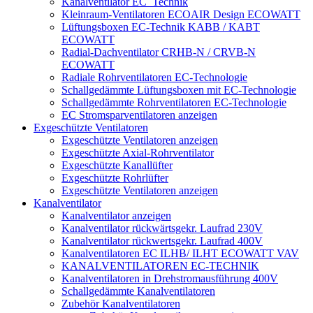
Kanalventilator EC_Technik
Kleinraum-Ventilatoren ECOAIR Design ECOWATT
Lüftungsboxen EC-Technik KABB / KABT
ECOWATT
Radial-Dachventilator CRHB-N / CRVB-N
ECOWATT
Radiale Rohrventilatoren EC-Technologie
Schallgedämmte Lüftungsboxen mit EC-Technologie
Schallgedämmte Rohrventilatoren EC-Technologie
EC Stromsparventilatoren anzeigen
Exgeschützte Ventilatoren
Exgeschützte Ventilatoren anzeigen
Exgeschützte Axial-Rohrventilator
Exgeschützte Kanallüfter
Exgeschützte Rohrlüfter
Exgeschützte Ventilatoren anzeigen
Kanalventilator
Kanalventilator anzeigen
Kanalventilator rückwärtsgekr. Laufrad 230V
Kanalventilator rückwertsgekr. Laufrad 400V
Kanalventilatoren EC ILHB/ ILHT ECOWATT VAV
KANALVENTILATOREN EC-TECHNIK
Kanalventilatoren in Drehstromausführung 400V
Schallgedämmte Kanalventilatoren
Zubehör Kanalventilatoren