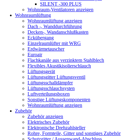
SILENT -300 PLUS
Wohnraum-Ventilatoren anzeigen
Wohnraumlüftung
Wohnraumlüftung anzeigen
Dach -, Wanddurchführung
Decken-, Wandanschlußkasten
Eckübergang
Einzelraumlüfter mit WRG
Erdwärmetauscher
Euroair
Flachkanäle aus verzinktem Stahlblech
Flexibles Akustikisolierschlauch
Lüftungsgerät
Lüftungsgitter Lüftungsventil
Lüftungsschalldämpfer
Lüftungsschlauchsysten
Luftverteilungsboxen
Sonstige Lüftungskomponenten
Wohnraumlüftung anzeigen
Zubehör
Zubehör anzeigen
Elektrisches Zubehör
Elektronische Drehzahlsteller
Rohre, Formteile, Gitter und sonstiges Zubehör
Schutzgitter / Aussenwand-Abschluss