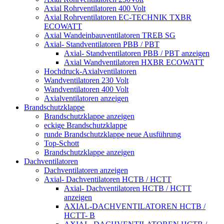
Axial Rohrventilatoren 400 Volt
Axial Rohrventilatoren EC-TECHNIK TXBR
ECOWATT
Axial Wandeinbauventilatoren TREB SG
Axial- Standventilatoren PBB / PBT
Axial- Standventilatoren PBB / PBT anzeigen
Axial Wandventilatoren HXBR ECOWATT
Hochdruck-Axialventilatoren
Wandventilatoren 230 Volt
Wandventilatoren 400 Volt
Axialventilatoren anzeigen
Brandschutzklappe
Brandschutzklappe anzeigen
eckige Brandschutzklappe
runde Brandschutzklappe neue Ausführung
Top-Schott
Brandschutzklappe anzeigen
Dachventilatoren
Dachventilatoren anzeigen
Axial- Dachventilatoren HCTB / HCTT
Axial- Dachventilatoren HCTB / HCTT
anzeigen
AXIAL-DACHVENTILATOREN HCTB /
HCTT- B