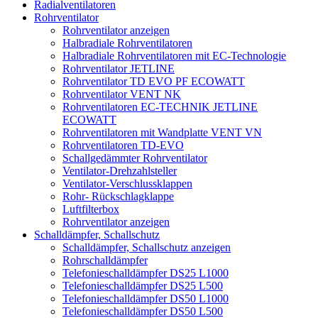
Radialventilatoren
Rohrventilator
Rohrventilator anzeigen
Halbradiale Rohrventilatoren
Halbradiale Rohrventilatoren mit EC-Technologie
Rohrventilator JETLINE
Rohrventilator TD EVO PF ECOWATT
Rohrventilator VENT NK
Rohrventilatoren EC-TECHNIK JETLINE
ECOWATT
Rohrventilatoren mit Wandplatte VENT VN
Rohrventilatoren TD-EVO
Schallgedämmter Rohrventilator
Ventilator-Drehzahlsteller
Ventilator-Verschlussklappen
Rohr- Rückschlagklappe
Luftfilterbox
Rohrventilator anzeigen
Schalldämpfer, Schallschutz
Schalldämpfer, Schallschutz anzeigen
Rohrschalldämpfer
Telefonieschalldämpfer DS25 L1000
Telefonieschalldämpfer DS25 L500
Telefonieschalldämpfer DS50 L1000
Telefonieschalldämpfer DS50 L500