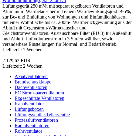
Wohnraumlüftungsgerät 250m³/h
Lüftungsgerät 250 m³/h mit separat regelbaren Ventilatoren und
Aluminium-Wärmetauscher mit einem Wärmewirkungsgrad >95%,
zur Be- und Entlüftung von Wohnungen und Einfamilienhäusern
mit einer Wohnfläche bis ca. 200m². Wärmerückgewinnung aus der
Abluft mit Gegenstrom-Wärmetauscher und
Gleichstromventilatoren. Austauschbare Filter (EU 3) für Außenluft
und Abluft. Luftvolumenstrom in 3 Stufen wählbar, sowie
veränderbare Einstellungen für Normal- und Bedarfsbetrieb.
Lieferzeit: 2 Wochen
2.129,62 EUR
Lieferzeit: 2 Wochen
Axialventilatoren
Brandschutzklappe
Dachventilatoren
EC Stromsparventilatoren
Exgeschützte Ventilatoren
Kanalventilator
Lüftungsboxen
Lüftungsventile-Tellerventile
Prozessluftventilatoren
Radialventilatoren
Rohrventilator