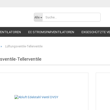
Alle
ENTILATOREN
EC STROMSPARVENTILATOREN
EXGESCHÜTZTE V
TILATOREN
RADIALVENTILATOREN
ROHRVENTILATOR
SCHALL
»
Lüftungsventile-Tellerventile
ZUBEHÖR
sventile-Tellerventile
Ko
Pa