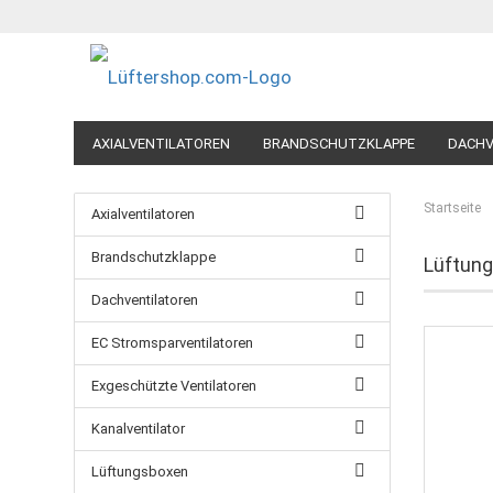
AXIALVENTILATOREN
BRANDSCHUTZKLAPPE
DACHV
LÜFTUNGSVENTILE-TELLERVENTILE
PROZESSLUFTVEN
Startseite
Axialventilatoren
WOHNRAUM-VENTILATOREN
WOHNRAUMLÜFTUNG
Brandschutzklappe
Lüftung
Dachventilatoren
EC Stromsparventilatoren
Exgeschützte Ventilatoren
Kanalventilator
Lüftungsboxen