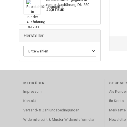
runder Ausführung DN 280
20,61 EUR
Hersteller
MEHR ÜBER...
SHOPSER
Impressum
Als Kunde r
Kontakt
Ihr Konto
Versand- & Zahlungsbedingungen
Merkzettel
Widerrufsrecht & Muster-Widerrufsformular
Newsletter