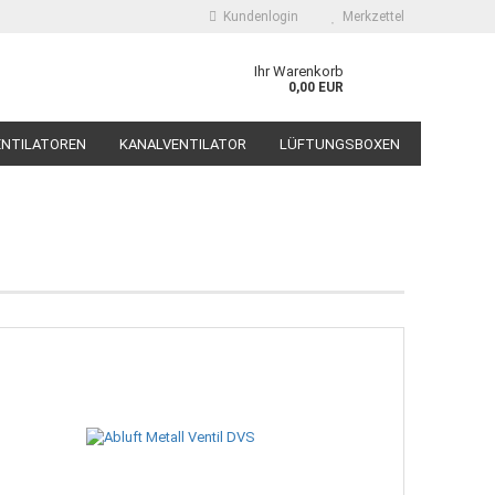
Kundenlogin
Merkzettel
Ihr Warenkorb
0,00 EUR
ENTILATOREN
KANALVENTILATOR
LÜFTUNGSBOXEN
DÄMPFER, SCHALLSCHUTZ
SYSTEMAIR
nto erstellen
sswort vergessen?