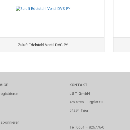
Zuluft Edelstahl Ventil DVS-PY
VICE
KONTAKT
egistrieren
LGT GmbH
Am alten Flugplatz 3
54294 Trier
 abonnieren
Tel: 0651 – 826776-0