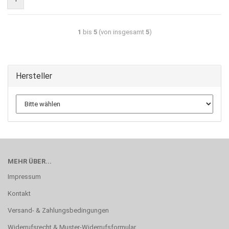
1
bis
5
(von insgesamt
5
)
Hersteller
MEHR ÜBER...
Impressum
Kontakt
Versand- & Zahlungsbedingungen
Widerrufsrecht & Muster-Widerrufsformular