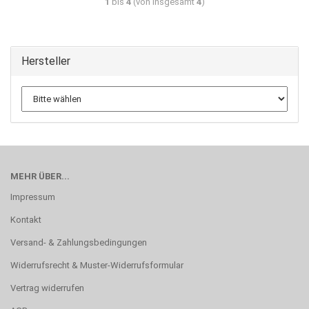
1
bis
4
(von insgesamt
4
)
Hersteller
MEHR ÜBER...
Impressum
Kontakt
Versand- & Zahlungsbedingungen
Widerrufsrecht & Muster-Widerrufsformular
Vertrag widerrufen