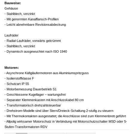
Bauweise:
Gehäuse
- Stahlblech, verzinkt
- Mit genormten Kanalflansch-Profilen
- Leicht abnehmbare Revisionsabdeckung
Laufräder
- Radial-Laufräder, vorwärts gekrümmt
- Stahlblech, verzinkt
- Dynamisch ausgewuchtet nach ISO 1940
Motoren:
- Asynchrone Käfigläufermotoren aus
Aluminiumspritzguss
- Isolierstoffklasse F
- Schutzart IP 55
- Motorbemessung Dauerbetrieb S1
- Geschlossene Kugellager – wartungsfrei
- Separater Klemmenkasten mit
Anschlusskabel 80 cm
- Transformatorisch drehzahlsteuerbar
- Drehstrom-Modelle sind über
Stern/Dreieck-Schaltung 2-stufig zu steuern
- Mit Thermokontakten ausgestattet;
die Anschlüsse sind zum Klemmenbrett
geführt
- Allpolig wirksamer Motorschutz in
Verbindung mit Motorschutzschalter
MSD oder 5-
Stufen-Transformatoren
RDV