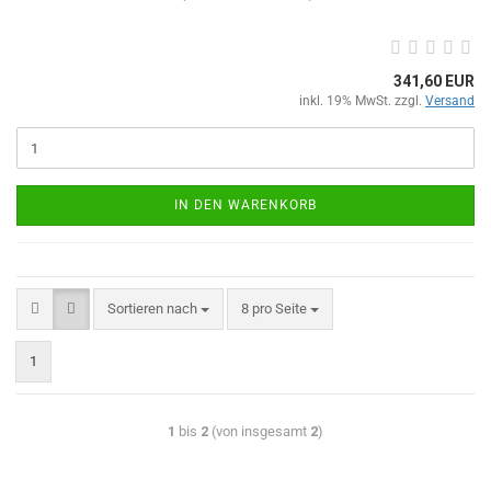
341,60 EUR
inkl. 19% MwSt. zzgl.
Versand
IN DEN WARENKORB
Sortieren nach
8 pro Seite
1
1
bis
2
(von insgesamt
2
)