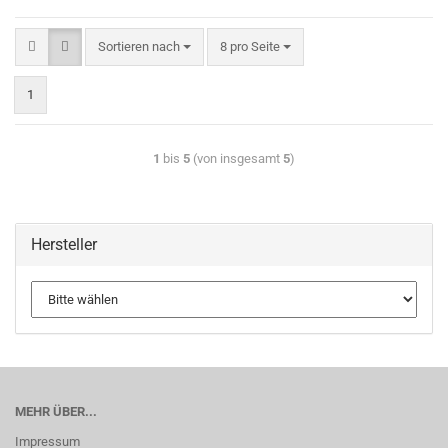
Sortieren nach
8 pro Seite
1
1
bis
5
(von insgesamt
5
)
Hersteller
MEHR ÜBER...
Impressum