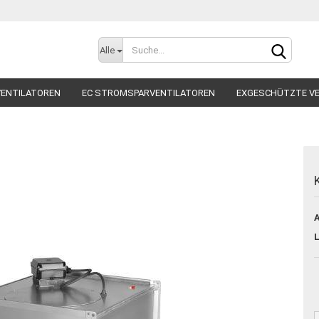
Alle
ENTILATOREN
EC STROMSPARVENTILATOREN
EXGESCHÜTZTE V
TILATOREN
RADIALVENTILATOREN
ROHRVENTILATOR
SCHALL
ZUBEHÖR
Kont
A
Pas
L