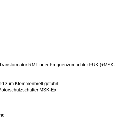
n-Transformator RMT
oder Frequenzumrichter FUK (+MSK-
ind zum Klemmenbrett
geführt
Motorschutzschalter
MSK-Ex
end