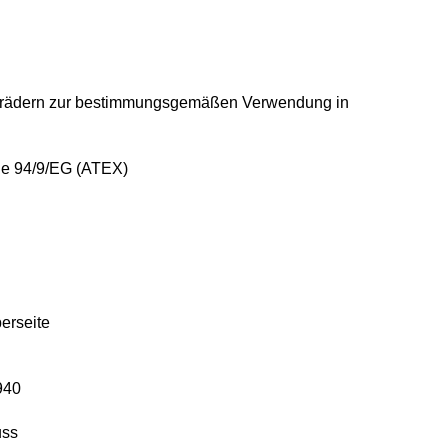
frädern zur bestimmungsgemäßen
Verwendung in
ne 94/9/EG (ATEX)
erseite
940
uss