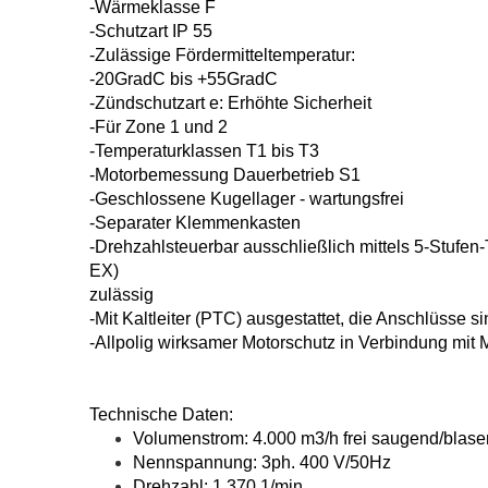
-Wärmeklasse F
-Schutzart IP 55
-Zulässige Fördermitteltemperatur:
-20GradC bis +55GradC
-Zündschutzart e: Erhöhte Sicherheit
-Für Zone 1 und 2
-Temperaturklassen T1 bis T3
-Motorbemessung Dauerbetrieb S1
-Geschlossene Kugellager - wartungsfrei
-Separater Klemmenkasten
-Drehzahlsteuerbar ausschließlich
mittels 5-Stufe
EX)
zulässig
-Mit Kaltleiter (PTC) ausgestattet, die
Anschlüsse s
-Allpolig wirksamer Motorschutz in
Verbindung mit 
Technische Daten:
Volumenstrom: 4.000 m3/h
frei saugend/blas
Nennspannung: 3ph. 400 V/50Hz
Drehzahl: 1.370 1/min