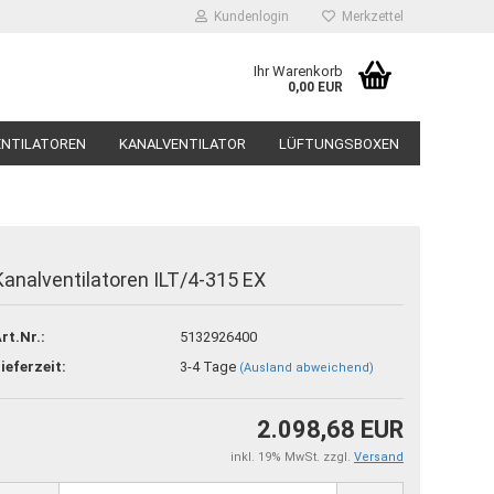
Kundenlogin
Merkzettel
Ihr Warenkorb
0,00 EUR
ENTILATOREN
KANALVENTILATOR
LÜFTUNGSBOXEN
DÄMPFER, SCHALLSCHUTZ
SYSTEMAIR
Kanalventilatoren ILT/4-315 EX
o erstellen
rt.Nr.:
5132926400
swort vergessen?
ieferzeit:
3-4 Tage
(Ausland abweichend)
2.098,68 EUR
inkl. 19% MwSt. zzgl.
Versand