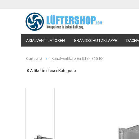
AXIALVENTILATOREN
BRANDSCHUTZKLAPPE
DACHV
LÜFTUNGSVENTILE-TELLERVENTILE
PROZESSLUFTVEN
»
Startseite
Kanalventilatoren ILT/4-315 EX
WOHNRAUM-VENTILATOREN
WOHNRAUMLÜFTUNG
0
Artikel in dieser Kategorie