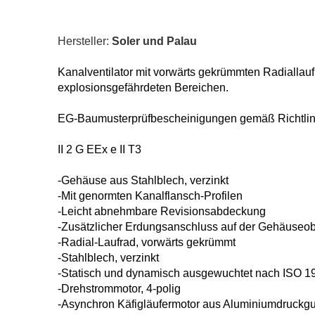
Hersteller:
Soler und Palau
Kanalventilator mit vorwärts gekrümmten
Radiallau
explosionsgefährdeten
Bereichen.
EG-Baumusterprüfbescheinigungen gemäß
Richtli
II 2 G EEx e II T3
-Gehäuse aus Stahlblech, verzinkt
-Mit genormten Kanalflansch-Profilen
-Leicht abnehmbare Revisionsabdeckung
-Zusätzlicher Erdungsanschluss auf der
Gehäuseob
-Radial-Laufrad, vorwärts gekrümmt
-Stahlblech, verzinkt
-Statisch und dynamisch ausgewuchtet
nach ISO 1
-Drehstrommotor, 4-polig
-Asynchron Käfigläufermotor aus
Aluminiumdruckg