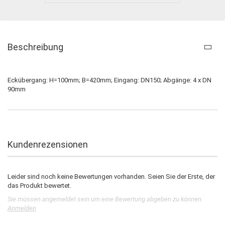
Beschreibung
Eckübergang: H=100mm; B=420mm; Eingang: DN150; Abgänge: 4 x DN
90mm
Kundenrezensionen
Leider sind noch keine Bewertungen vorhanden. Seien Sie der Erste, der
das Produkt bewertet.
Sie müssen angemeldet sein um eine Bewertung abgeben zu können.
Anmelden