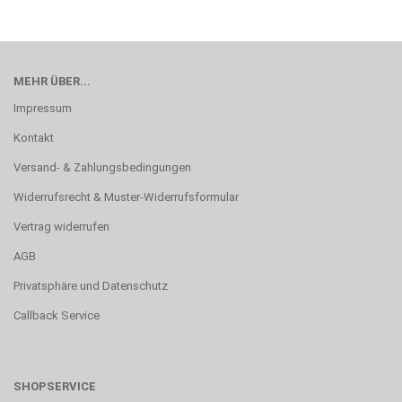
MEHR ÜBER...
Impressum
Kontakt
Versand- & Zahlungsbedingungen
Widerrufsrecht & Muster-Widerrufsformular
Vertrag widerrufen
AGB
Privatsphäre und Datenschutz
Callback Service
SHOPSERVICE