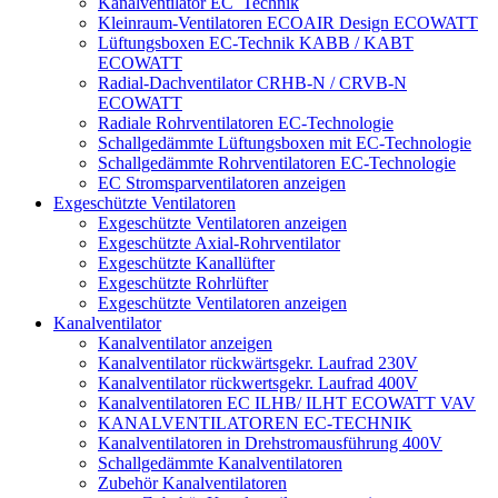
Kanalventilator EC_Technik
Kleinraum-Ventilatoren ECOAIR Design ECOWATT
Lüftungsboxen EC-Technik KABB / KABT
ECOWATT
Radial-Dachventilator CRHB-N / CRVB-N
ECOWATT
Radiale Rohrventilatoren EC-Technologie
Schallgedämmte Lüftungsboxen mit EC-Technologie
Schallgedämmte Rohrventilatoren EC-Technologie
EC Stromsparventilatoren anzeigen
Exgeschützte Ventilatoren
Exgeschützte Ventilatoren anzeigen
Exgeschützte Axial-Rohrventilator
Exgeschützte Kanallüfter
Exgeschützte Rohrlüfter
Exgeschützte Ventilatoren anzeigen
Kanalventilator
Kanalventilator anzeigen
Kanalventilator rückwärtsgekr. Laufrad 230V
Kanalventilator rückwertsgekr. Laufrad 400V
Kanalventilatoren EC ILHB/ ILHT ECOWATT VAV
KANALVENTILATOREN EC-TECHNIK
Kanalventilatoren in Drehstromausführung 400V
Schallgedämmte Kanalventilatoren
Zubehör Kanalventilatoren