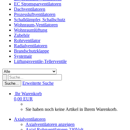
EC Stromsparventilatoren
Dachventilatoren
Prozessluftventilatoren
Schalldämpfer, Schallschutz
Wohnraum-Ventilatoren
Wohnraumlüftung
Zubehör
Rohrventilator
Radialventilatoren
Brandschutzklappe
Systemair
Lüftungsventile-Tellerventile
Erweiterte Suche
Suche...
Ihr Warenkorb
0,00 EUR
Sie haben noch keine Artikel in Ihrem Warenkorb.
Axialventilatoren
Axialventilatoren anzeigen
Axial Rohrventilatoren 230Volt