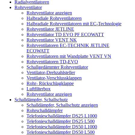
Radialventilatoren
Rohrventilator
Rohrventilator anzeigen
Halbradiale Rohrventilatoren
Halbradiale Rohrventilatoren mit EC-Technologie
Rohrventilator JETLINE
Rohrventilator TD EVO PF ECOWATT
Rohrventilator VENT NK
Rohrventilatoren EC-TECHNIK JETLINE
ECOWATT
Rohrventilatoren mit Wandplatte VENT VN
Rohrventilatoren TD-EVO
Schallgedämmter Rohrventilator
Ventilator-Drehzahlsteller
Ventilator-Verschlussklappen
Rohr- Rückschlagklappe
Luftfilterbox
Rohrventilator anzeigen
Schalldämpfer, Schallschutz
Schalldämpfer, Schallschutz anzeigen
Rohrschalldämpfer
Telefonieschalldämpfer DS25 L1000
Telefonieschalldämpfer DS25 L500
Telefonieschalldämpfer DS50 L1000
Telefonieschalldämpfer DS50 L500