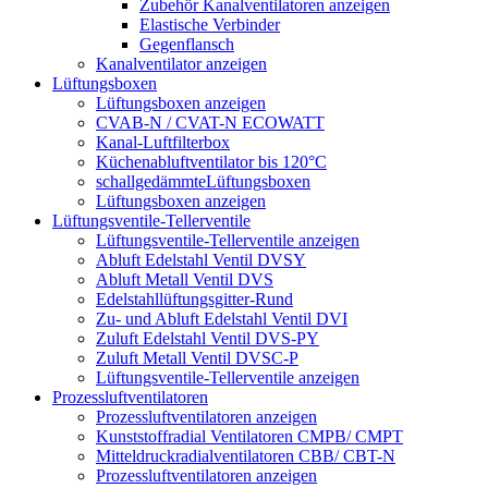
Zubehör Kanalventilatoren anzeigen
Elastische Verbinder
Gegenflansch
Kanalventilator anzeigen
Lüftungsboxen
Lüftungsboxen anzeigen
CVAB-N / CVAT-N ECOWATT
Kanal-Luftfilterbox
Küchenabluftventilator bis 120°C
schallgedämmteLüftungsboxen
Lüftungsboxen anzeigen
Lüftungsventile-Tellerventile
Lüftungsventile-Tellerventile anzeigen
Abluft Edelstahl Ventil DVSY
Abluft Metall Ventil DVS
Edelstahllüftungsgitter-Rund
Zu- und Abluft Edelstahl Ventil DVI
Zuluft Edelstahl Ventil DVS-PY
Zuluft Metall Ventil DVSC-P
Lüftungsventile-Tellerventile anzeigen
Prozessluftventilatoren
Prozessluftventilatoren anzeigen
Kunststoffradial Ventilatoren CMPB/ CMPT
Mitteldruckradialventilatoren CBB/ CBT-N
Prozessluftventilatoren anzeigen