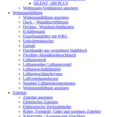
SILENT -300 PLUS
Wohnraum-Ventilatoren anzeigen
Wohnraumlüftung
Wohnraumlüftung anzeigen
Dach -, Wanddurchführung
Decken-, Wandanschlußkasten
Eckübergang
Einzelraumlüfter mit WRG
Erdwärmetauscher
Euroair
Flachkanäle aus verzinktem Stahlblech
Flexibles Akustikisolierschlauch
Lüftungsgerät
Lüftungsgitter Lüftungsventil
Lüftungsschalldämpfer
Lüftungsschlauchsysten
Luftverteilungsboxen
Sonstige Lüftungskomponenten
Wohnraumlüftung anzeigen
Zubehör
Zubehör anzeigen
Elektrisches Zubehör
Elektronische Drehzahlsteller
Rohre, Formteile, Gitter und sonstiges Zubehör
Schutzgitter / Aussenwand-Abschluss