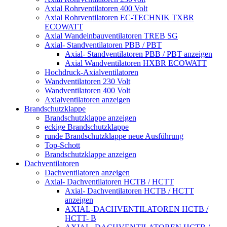
Axial Rohrventilatoren 400 Volt
Axial Rohrventilatoren EC-TECHNIK TXBR
ECOWATT
Axial Wandeinbauventilatoren TREB SG
Axial- Standventilatoren PBB / PBT
Axial- Standventilatoren PBB / PBT anzeigen
Axial Wandventilatoren HXBR ECOWATT
Hochdruck-Axialventilatoren
Wandventilatoren 230 Volt
Wandventilatoren 400 Volt
Axialventilatoren anzeigen
Brandschutzklappe
Brandschutzklappe anzeigen
eckige Brandschutzklappe
runde Brandschutzklappe neue Ausführung
Top-Schott
Brandschutzklappe anzeigen
Dachventilatoren
Dachventilatoren anzeigen
Axial- Dachventilatoren HCTB / HCTT
Axial- Dachventilatoren HCTB / HCTT
anzeigen
AXIAL-DACHVENTILATOREN HCTB /
HCTT- B