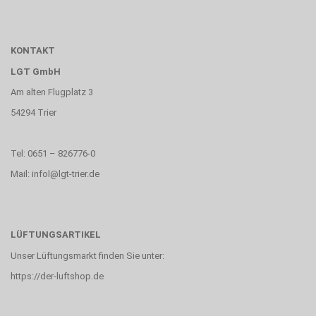
KONTAKT
LGT GmbH
Am alten Flugplatz 3
54294 Trier
Tel: 0651 – 826776-0
Mail: infol@lgt-trier.de
LÜFTUNGSARTIKEL
Unser Lüftungsmarkt finden Sie unter:
https://der-luftshop.de