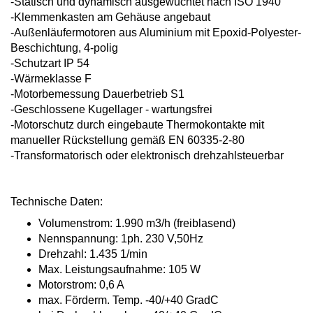
-Statisch und dynamisch ausgewuchtet
nach ISO 1940
-Klemmenkasten am Gehäuse angebaut
-Außenläufermotoren aus Aluminium
mit Epoxid-Polyester-
Beschichtung,
4-polig
-Schutzart IP 54
-Wärmeklasse F
-Motorbemessung Dauerbetrieb S1
-Geschlossene Kugellager - wartungsfrei
-Motorschutz durch eingebaute Thermo
kontakte mit
manueller Rückstellung
gemäß EN 60335-2-80
-Transformatorisch oder elektronisch
drehzahlsteuerbar
Technische Daten:
Volumenstrom: 1.990 m3/h
(freiblasend)
Nennspannung: 1ph. 230 V,50Hz
Drehzahl: 1.435 1/min
Max. Leistungsaufnahme: 105 W
Motorstrom: 0,6 A
max. Förderm. Temp. -40/+40 GradC