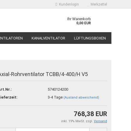
Kundenlogin
Merkzettel
Ihr Warenkorb
0,00 EUR
ENTILATOREN
KANALVENTILATOR
LÜFTUNGSBOXEN
DÄMPFER, SCHALLSCHUTZ
SYSTEMAIR
Axial-Rohrventilator TCBB/4-400/H V5
nto erstellen
rt.Nr.:
5740124200
sswort vergessen?
ieferzeit:
3-4 Tage
(Ausland abweichend)
768,38 EUR
inkl. 19% MwSt. zzgl.
Versand