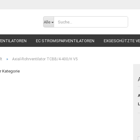
Alle
ENTILATOREN
EC STROMSPARVENTILATOREN
EXGESCHÜTZTE V
TILATOREN
RADIALVENTILATOREN
ROHRVENTILATOR
SCHALL
»
lt
Axial-Rohrventilator TCBB/4-400/H V5
ZUBEHÖR
er Kategorie
Ko
A
Pa
L