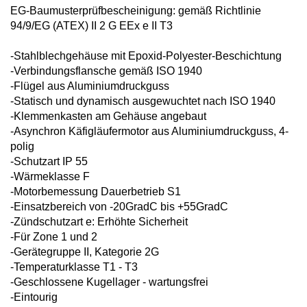
EG-Baumusterprüfbescheinigung:
gemäß Richtlinie
94/9/EG (ATEX)
II 2 G EEx e II T3
-Stahlblechgehäuse mit Epoxid-
Polyester-Beschichtung
-Verbindungsflansche gemäß ISO 1940
-Flügel aus Aluminiumdruckguss
-Statisch und dynamisch ausgewuchtet
nach ISO 1940
-Klemmenkasten am Gehäuse angebaut
-Asynchron Käfigläufermotor aus
Aluminiumdruckguss, 4-
polig
-Schutzart IP 55
-Wärmeklasse F
-Motorbemessung Dauerbetrieb S1
-Einsatzbereich von -20GradC bis
+55GradC
-Zündschutzart e: Erhöhte Sicherheit
-Für Zone 1 und 2
-Gerätegruppe II, Kategorie 2G
-Temperaturklasse T1 - T3
-Geschlossene Kugellager - wartungsfrei
-Eintourig