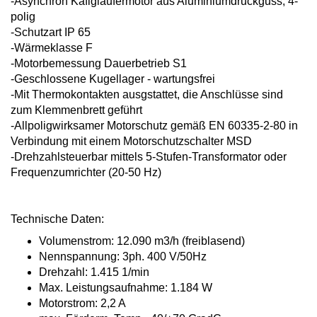
-Asynchron Käfigläufermotor aus
Aluminiumdruckguss, 4-
polig
-Schutzart IP 65
-Wärmeklasse F
-Motorbemessung Dauerbetrieb S1
-Geschlossene Kugellager - wartungsfrei
-Mit Thermokontakten ausgstattet, die
Anschlüsse sind
zum Klemmenbrett
geführt
-Allpoligwirksamer Motorschutz gemäß
EN 60335-2-80 in
Verbindung mit einem
Motorschutzschalter MSD
-Drehzahlsteuerbar mittels 5-Stufen-
Transformator oder
Frequenzumrichter
(20-50 Hz)
Technische Daten:
Volumenstrom: 12.090 m3/h
(freiblasend)
Nennspannung: 3ph. 400 V/50Hz
Drehzahl: 1.415 1/min
Max. Leistungsaufnahme: 1.184 W
Motorstrom: 2,2 A