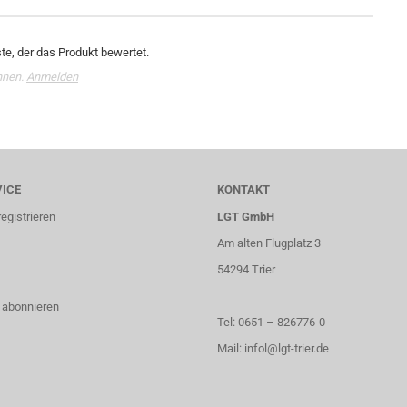
te, der das Produkt bewertet.
nnen.
Anmelden
ICE
KONTAKT
egistrieren
LGT GmbH
Am alten Flugplatz 3
54294 Trier
 abonnieren
Tel: 0651 – 826776-0
Mail: infol@lgt-trier.de