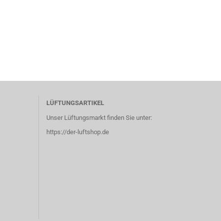
LÜFTUNGSARTIKEL
Unser Lüftungsmarkt finden Sie unter:
https://der-luftshop.de