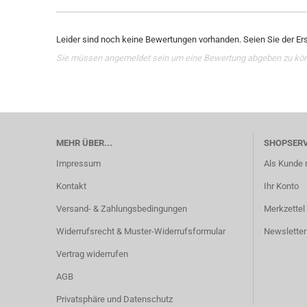
Leider sind noch keine Bewertungen vorhanden. Seien Sie der Ers
Sie müssen angemeldet sein um eine Bewertung abgeben zu kö
MEHR ÜBER...
SHOPSERV
Impressum
Als Kunde r
Kontakt
Ihr Konto
Versand- & Zahlungsbedingungen
Merkzettel
Widerrufsrecht & Muster-Widerrufsformular
Newsletter
Vertrag widerrufen
AGB
Privatsphäre und Datenschutz