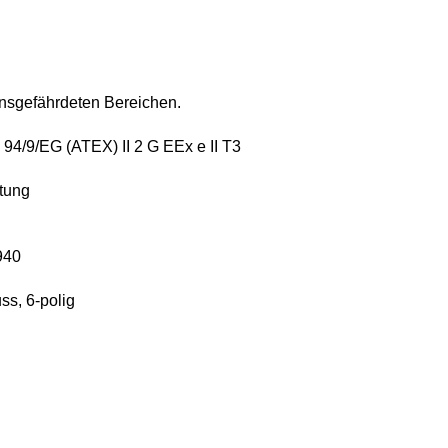
nsgefährdeten Bereichen.
e 94/9/EG (ATEX)
II 2 G EEx e II T3
tung
940
s, 6-polig