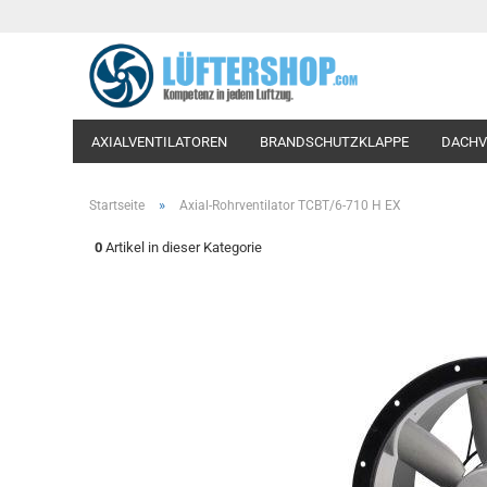
AXIALVENTILATOREN
BRANDSCHUTZKLAPPE
DACHV
LÜFTUNGSVENTILE-TELLERVENTILE
PROZESSLUFTVENT
»
Startseite
Axial-Rohrventilator TCBT/6-710 H EX
WOHNRAUM-VENTILATOREN
WOHNRAUMLÜFTUNG
0
Artikel in dieser Kategorie