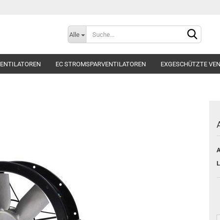
Alle
ENTILATOREN
EC STROMSPARVENTILATOREN
EXGESCHÜTZTE VEN
ILATOREN
RADIALVENTILATOREN
ROHRVENTILATOR
SCHALLD
ZUBEHÖR
Kont
A
Pas
L