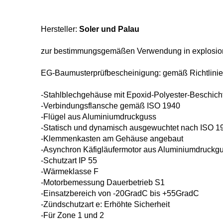
Hersteller:
Soler und Palau
zur bestimmungsgemäßen Verwendung in
explosio
EG-Baumusterprüfbescheinigung:
gemäß Richtlini
-Stahlblechgehäuse mit Epoxid-
Polyester-Beschich
-Verbindungsflansche gemäß ISO 1940
-Flügel aus Aluminiumdruckguss
-Statisch und dynamisch ausgewuchtet
nach ISO 1
-Klemmenkasten am Gehäuse angebaut
-Asynchron Käfigläufermotor aus
Aluminiumdruckgus
-Schutzart IP 55
-Wärmeklasse F
-Motorbemessung Dauerbetrieb S1
-Einsatzbereich von -20GradC bis
+55GradC
-Zündschutzart e: Erhöhte Sicherheit
-Für Zone 1 und 2