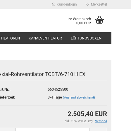
Kundenlogin
Merkzettel
Ihr Warenkorb
0,00 EUR
TILATOREN
KANALVENTILATOR
LÜFTUNGSBOXEN
ÄMPFER, SCHALLSCHUTZ
SYSTEMAIR
Axial-Rohrventilator TCBT/6-710 H EX
o erstellen
rt.Nr.:
5604525500
swort vergessen?
ieferzeit:
3-4 Tage
(Ausland abweichend)
2.505,40 EUR
inkl. 19% MwSt. zzgl.
Versand