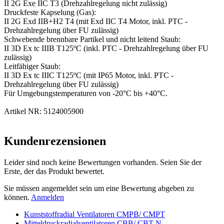
II 2G Exe IIC T3 (Drehzahlregelung nicht zulässig)
Druckfeste Kapselung (Gas):
II 2G Exd IIB+H2 T4 (mit Exd IIC T4 Motor, inkl. PTC -
Drehzahlregelung über FU zulässig)
Schwebende brennbare Partikel und nicht leitend Staub:
II 3D Ex tc IIIB T125ºC (inkl. PTC - Drehzahlregelung über FU
zulässig)
Leitfähiger Staub:
II 3D Ex tc IIIC T125ºC (mit IP65 Motor, inkl. PTC -
Drehzahlregelung über FU zulässig)
Für Umgebungstemperaturen von -20°C bis +40°C.
Artikel NR: 5124005900
Kundenrezensionen
Leider sind noch keine Bewertungen vorhanden. Seien Sie der
Erste, der das Produkt bewertet.
Sie müssen angemeldet sein um eine Bewertung abgeben zu
können.
Anmelden
Kunststoffradial Ventilatoren CMPB/ CMPT
Mitteldruckradialventilatoren CBB/ CBT-N