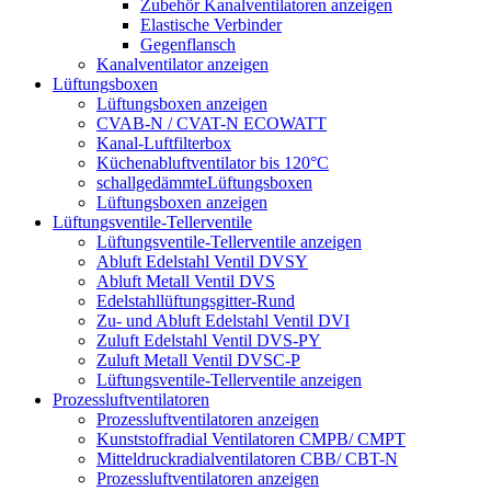
Zubehör Kanalventilatoren anzeigen
Elastische Verbinder
Gegenflansch
Kanalventilator anzeigen
Lüftungsboxen
Lüftungsboxen anzeigen
CVAB-N / CVAT-N ECOWATT
Kanal-Luftfilterbox
Küchenabluftventilator bis 120°C
schallgedämmteLüftungsboxen
Lüftungsboxen anzeigen
Lüftungsventile-Tellerventile
Lüftungsventile-Tellerventile anzeigen
Abluft Edelstahl Ventil DVSY
Abluft Metall Ventil DVS
Edelstahllüftungsgitter-Rund
Zu- und Abluft Edelstahl Ventil DVI
Zuluft Edelstahl Ventil DVS-PY
Zuluft Metall Ventil DVSC-P
Lüftungsventile-Tellerventile anzeigen
Prozessluftventilatoren
Prozessluftventilatoren anzeigen
Kunststoffradial Ventilatoren CMPB/ CMPT
Mitteldruckradialventilatoren CBB/ CBT-N
Prozessluftventilatoren anzeigen