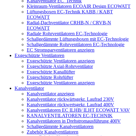
Kanalventilator EC_Technik
Kleinraum-Ventilatoren ECOAIR Design ECOWATT
Lüftungsboxen EC-Technik KABB / KABT
ECOWATT
Radial-Dachventilator CRHB-N / CRVB-N
ECOWATT
Radiale Rohrventilatoren EC-Technologie
Schallgedämmte Lüftungsboxen mit EC-Technologie
Schallgedämmte Rohrventilatoren EC-Technologie
EC Stromsparventilatoren anzeigen
Exgeschützte Ventilatoren
Exgeschützte Ventilatoren anzeigen
Exgeschützte Axial-Rohrventilator
Exgeschützte Kanallüfter
Exgeschützte Rohrlüfter
Exgeschützte Ventilatoren anzeigen
Kanalventilator
Kanalventilator anzeigen
Kanalventilator rückwärtsgekr. Laufrad 230V
Kanalventilator rückwertsgekr. Laufrad 400V
Kanalventilatoren EC ILHB/ ILHT ECOWATT VAV
KANALVENTILATOREN EC-TECHNIK
Kanalventilatoren in Drehstromausführung 400V
Schallgedämmte Kanalventilatoren
Zubehör Kanalventilatoren