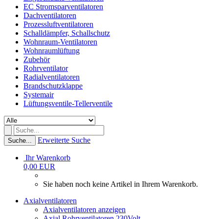
EC Stromsparventilatoren
Dachventilatoren
Prozessluftventilatoren
Schalldämpfer, Schallschutz
Wohnraum-Ventilatoren
Wohnraumlüftung
Zubehör
Rohrventilator
Radialventilatoren
Brandschutzklappe
Systemair
Lüftungsventile-Tellerventile
Erweiterte Suche
Suche...
Ihr Warenkorb
0,00 EUR
Sie haben noch keine Artikel in Ihrem Warenkorb.
Axialventilatoren
Axialventilatoren anzeigen
Axial Rohrventilatoren 230Volt