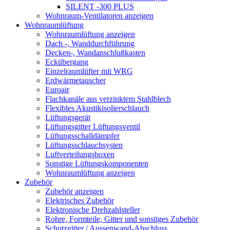
SILENT -300 PLUS
Wohnraum-Ventilatoren anzeigen
Wohnraumlüftung
Wohnraumlüftung anzeigen
Dach -, Wanddurchführung
Decken-, Wandanschlußkasten
Eckübergang
Einzelraumlüfter mit WRG
Erdwärmetauscher
Euroair
Flachkanäle aus verzinktem Stahlblech
Flexibles Akustikisolierschlauch
Lüftungsgerät
Lüftungsgitter Lüftungsventil
Lüftungsschalldämpfer
Lüftungsschlauchsysten
Luftverteilungsboxen
Sonstige Lüftungskomponenten
Wohnraumlüftung anzeigen
Zubehör
Zubehör anzeigen
Elektrisches Zubehör
Elektronische Drehzahlsteller
Rohre, Formteile, Gitter und sonstiges Zubehör
Schutzgitter / Aussenwand-Abschluss