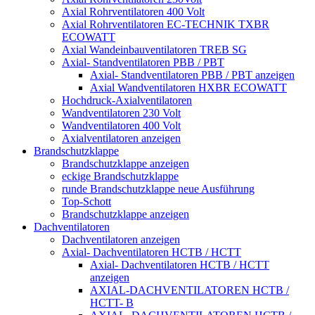
Axial Rohrventilatoren 400 Volt
Axial Rohrventilatoren EC-TECHNIK TXBR
ECOWATT
Axial Wandeinbauventilatoren TREB SG
Axial- Standventilatoren PBB / PBT
Axial- Standventilatoren PBB / PBT anzeigen
Axial Wandventilatoren HXBR ECOWATT
Hochdruck-Axialventilatoren
Wandventilatoren 230 Volt
Wandventilatoren 400 Volt
Axialventilatoren anzeigen
Brandschutzklappe
Brandschutzklappe anzeigen
eckige Brandschutzklappe
runde Brandschutzklappe neue Ausführung
Top-Schott
Brandschutzklappe anzeigen
Dachventilatoren
Dachventilatoren anzeigen
Axial- Dachventilatoren HCTB / HCTT
Axial- Dachventilatoren HCTB / HCTT
anzeigen
AXIAL-DACHVENTILATOREN HCTB /
HCTT- B