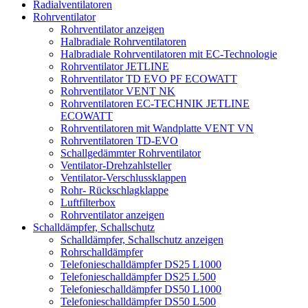
Radialventilatoren
Rohrventilator
Rohrventilator anzeigen
Halbradiale Rohrventilatoren
Halbradiale Rohrventilatoren mit EC-Technologie
Rohrventilator JETLINE
Rohrventilator TD EVO PF ECOWATT
Rohrventilator VENT NK
Rohrventilatoren EC-TECHNIK JETLINE
ECOWATT
Rohrventilatoren mit Wandplatte VENT VN
Rohrventilatoren TD-EVO
Schallgedämmter Rohrventilator
Ventilator-Drehzahlsteller
Ventilator-Verschlussklappen
Rohr- Rückschlagklappe
Luftfilterbox
Rohrventilator anzeigen
Schalldämpfer, Schallschutz
Schalldämpfer, Schallschutz anzeigen
Rohrschalldämpfer
Telefonieschalldämpfer DS25 L1000
Telefonieschalldämpfer DS25 L500
Telefonieschalldämpfer DS50 L1000
Telefonieschalldämpfer DS50 L500