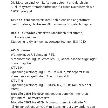
Die Motoren sind vom Luftstrom getrennt und durch ein
Kühlluftsystem fremdbelüftet und für einen Dauerbetrieb bis
120°C geeignet.
Grundplatte
aus verzinkten Stahlblech und angeformter
Einströmdüse, Haube aus Aluminium mit Vogelschutzgitter.
Radiallaufräder
verzinkten Stahlblech, freilaufend,
rückwärts gekrümmt.
Statisch und dynamisch ausgewuchtet nach ISO 1940.
AC-Motoren
Wärmeklasse F, Schutzart IP 55.
Motorbemessung Dauerbetrieb S1, Geschlossene Kugellager
– wartungsfrei.
CTVB N
Spannungsversorgung 1~ 230 V, 50 Hz, mit separat zum
Klemmenbrett geführtem Thermokontakt*.
CTVT N
Spannungsversorgung 3~230/400 V, 50 Hz. (Außer Modell
710N).
Modelle 225N bis 400N
mit separat zum Klemmenbrett
geführtem Thermokontakt*.
Modelle 450N bis 630N,
Normmotoren mit Kaltleiter**.
[2] Netzanschluss 3~400 V im Stern, nur bei Verwendung von