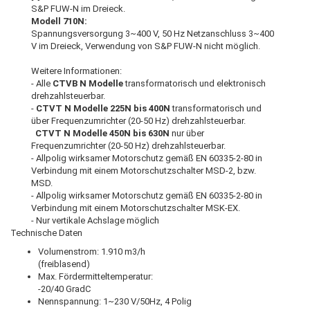
S&P FUW-N im Dreieck.
Modell 710N:
Spannungsversorgung 3~400 V, 50 Hz Netzanschluss 3~400
V im Dreieck, Verwendung von S&P FUW-N nicht möglich.
Weitere Informationen:
- Alle
CTVB N Modelle
transformatorisch und elektronisch
drehzahlsteuerbar.
-
CTVT N Modelle 225N bis 400N
transformatorisch und
über Frequenzumrichter (20-50 Hz) drehzahlsteuerbar.
CTVT N Modelle 450N bis 630N
nur über
Frequenzumrichter (20-50 Hz) drehzahlsteuerbar.
- Allpolig wirksamer Motorschutz gemäß EN 60335-2-80 in
Verbindung mit einem Motorschutzschalter MSD-2, bzw.
MSD.
- Allpolig wirksamer Motorschutz gemäß EN 60335-2-80 in
Verbindung mit einem Motorschutzschalter MSK-EX.
- Nur vertikale Achslage möglich
Technische Daten
Volumenstrom: 1.910 m3/h
(freiblasend)
Max. Fördermitteltemperatur:
-20/40 GradC
Nennspannung: 1~230 V/50Hz, 4 Polig