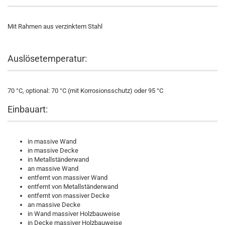
Mit Rahmen aus verzinktem Stahl
Auslösetemperatur:
70 °C, optional: 70 °C (mit Korrosionsschutz) oder 95 °C
Einbauart:
in massive Wand
in massive Decke
in Metallständerwand
an massive Wand
entfernt von massiver Wand
entfernt von Metallständerwand
entfernt von massiver Decke
an massive Decke
in Wand massiver Holzbauweise
in Decke massiver Holzbauweise