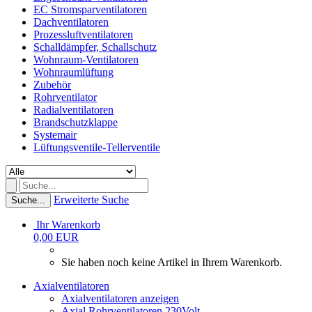
EC Stromsparventilatoren
Dachventilatoren
Prozessluftventilatoren
Schalldämpfer, Schallschutz
Wohnraum-Ventilatoren
Wohnraumlüftung
Zubehör
Rohrventilator
Radialventilatoren
Brandschutzklappe
Systemair
Lüftungsventile-Tellerventile
Erweiterte Suche
Suche...
Ihr Warenkorb
0,00 EUR
Sie haben noch keine Artikel in Ihrem Warenkorb.
Axialventilatoren
Axialventilatoren anzeigen
Axial Rohrventilatoren 230Volt