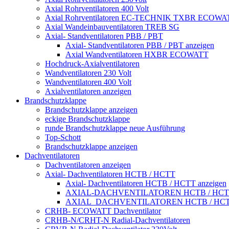
Axial Rohrventilatoren 400 Volt
Axial Rohrventilatoren EC-TECHNIK TXBR ECOWA
Axial Wandeinbauventilatoren TREB SG
Axial- Standventilatoren PBB / PBT
Axial- Standventilatoren PBB / PBT anzeigen
Axial Wandventilatoren HXBR ECOWATT
Hochdruck-Axialventilatoren
Wandventilatoren 230 Volt
Wandventilatoren 400 Volt
Axialventilatoren anzeigen
Brandschutzklappe
Brandschutzklappe anzeigen
eckige Brandschutzklappe
runde Brandschutzklappe neue Ausführung
Top-Schott
Brandschutzklappe anzeigen
Dachventilatoren
Dachventilatoren anzeigen
Axial- Dachventilatoren HCTB / HCTT
Axial- Dachventilatoren HCTB / HCTT anzeigen
AXIAL-DACHVENTILATOREN HCTB / HCT
AXIAL_DACHVENTILATOREN HCTB / HCT
CRHB- ECOWATT Dachventilator
CRHB-N/CRHT-N Radial-Dachventilatoren