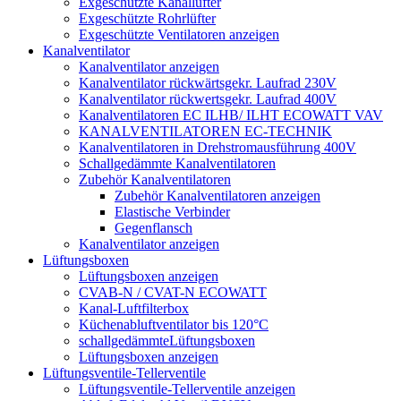
Exgeschützte Kanallüfter
Exgeschützte Rohrlüfter
Exgeschützte Ventilatoren anzeigen
Kanalventilator
Kanalventilator anzeigen
Kanalventilator rückwärtsgekr. Laufrad 230V
Kanalventilator rückwertsgekr. Laufrad 400V
Kanalventilatoren EC ILHB/ ILHT ECOWATT VAV
KANALVENTILATOREN EC-TECHNIK
Kanalventilatoren in Drehstromausführung 400V
Schallgedämmte Kanalventilatoren
Zubehör Kanalventilatoren
Zubehör Kanalventilatoren anzeigen
Elastische Verbinder
Gegenflansch
Kanalventilator anzeigen
Lüftungsboxen
Lüftungsboxen anzeigen
CVAB-N / CVAT-N ECOWATT
Kanal-Luftfilterbox
Küchenabluftventilator bis 120°C
schallgedämmteLüftungsboxen
Lüftungsboxen anzeigen
Lüftungsventile-Tellerventile
Lüftungsventile-Tellerventile anzeigen