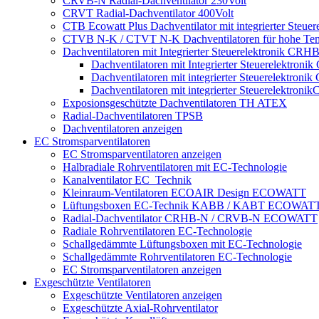
CRVB-N Radial-Dachventilator 230Volt
CRVT Radial-Dachventilator 400Volt
CTB Ecowatt Plus Dachventilator mit integrierter Steuer
CTVB N-K / CTVT N-K Dachventilatoren für hohe Tem
Dachventilatoren mit Integrierter Steuerelektronik
Dachventilatoren mit Integrierter Steuerelekt
Dachventilatoren mit integrierter Steuerelek
Dachventilatoren mit integrierter Steuerele
Exposionsgeschützte Dachventilatoren TH ATEX
Radial-Dachventilatoren TPSB
Dachventilatoren anzeigen
EC Stromsparventilatoren
EC Stromsparventilatoren anzeigen
Halbradiale Rohrventilatoren mit EC-Technologie
Kanalventilator EC_Technik
Kleinraum-Ventilatoren ECOAIR Design ECOWATT
Lüftungsboxen EC-Technik KABB / KABT ECOWAT
Radial-Dachventilator CRHB-N / CRVB-N ECOWATT
Radiale Rohrventilatoren EC-Technologie
Schallgedämmte Lüftungsboxen mit EC-Technologie
Schallgedämmte Rohrventilatoren EC-Technologie
EC Stromsparventilatoren anzeigen
Exgeschützte Ventilatoren
Exgeschützte Ventilatoren anzeigen
Exgeschützte Axial-Rohrventilator