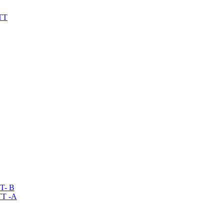
TT
T- B
T -A