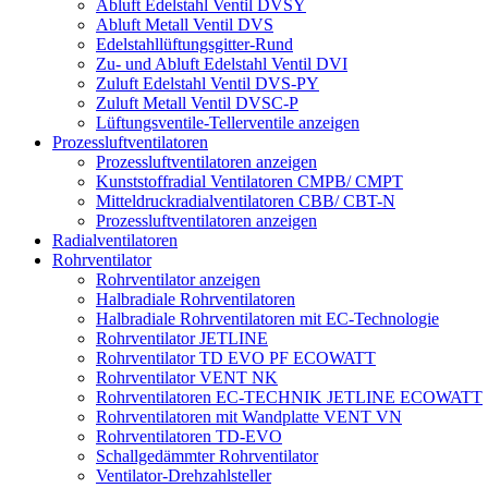
Abluft Edelstahl Ventil DVSY
Abluft Metall Ventil DVS
Edelstahllüftungsgitter-Rund
Zu- und Abluft Edelstahl Ventil DVI
Zuluft Edelstahl Ventil DVS-PY
Zuluft Metall Ventil DVSC-P
Lüftungsventile-Tellerventile anzeigen
Prozessluftventilatoren
Prozessluftventilatoren anzeigen
Kunststoffradial Ventilatoren CMPB/ CMPT
Mitteldruckradialventilatoren CBB/ CBT-N
Prozessluftventilatoren anzeigen
Radialventilatoren
Rohrventilator
Rohrventilator anzeigen
Halbradiale Rohrventilatoren
Halbradiale Rohrventilatoren mit EC-Technologie
Rohrventilator JETLINE
Rohrventilator TD EVO PF ECOWATT
Rohrventilator VENT NK
Rohrventilatoren EC-TECHNIK JETLINE ECOWATT
Rohrventilatoren mit Wandplatte VENT VN
Rohrventilatoren TD-EVO
Schallgedämmter Rohrventilator
Ventilator-Drehzahlsteller