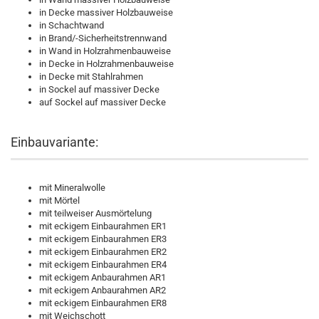
in Decke massiver Holzbauweise
in Schachtwand
in Brand/-Sicherheitstrennwand
in Wand in Holzrahmenbauweise
in Decke in Holzrahmenbauweise
in Decke mit Stahlrahmen
in Sockel auf massiver Decke
auf Sockel auf massiver Decke
Einbauvariante:
mit Mineralwolle
mit Mörtel
mit teilweiser Ausmörtelung
mit eckigem Einbaurahmen ER1
mit eckigem Einbaurahmen ER3
mit eckigem Einbaurahmen ER2
mit eckigem Einbaurahmen ER4
mit eckigem Anbaurahmen AR1
mit eckigem Anbaurahmen AR2
mit eckigem Einbaurahmen ER8
mit Weichschott