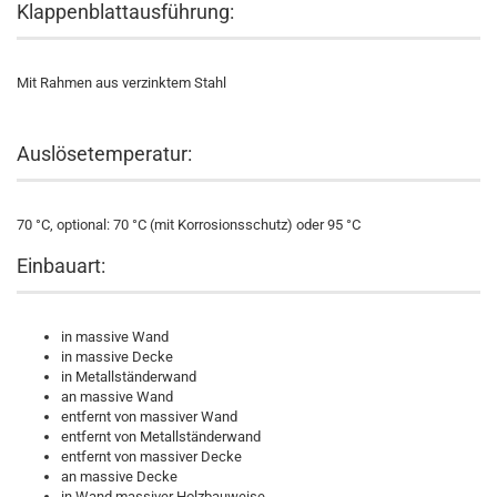
Klappenblattausführung:
Mit Rahmen aus verzinktem Stahl
Auslösetemperatur:
70 °C, optional: 70 °C (mit Korrosionsschutz) oder 95 °C
Einbauart:
in massive Wand
in massive Decke
in Metallständerwand
an massive Wand
entfernt von massiver Wand
entfernt von Metallständerwand
entfernt von massiver Decke
an massive Decke
in Wand massiver Holzbauweise