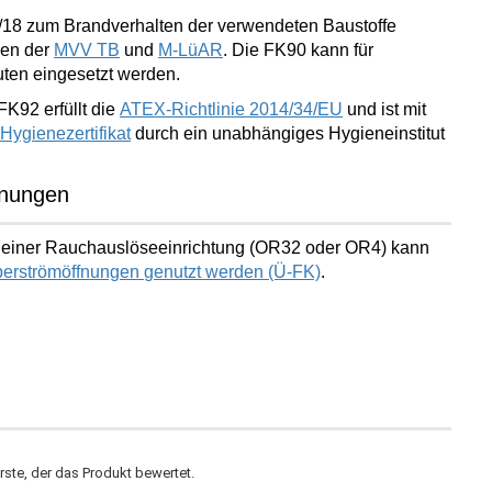
18 zum Brandverhalten der verwendeten Baustoffe
ben der
MVV TB
und
M-LüAR
. Die FK90 kann für
uten
eingesetzt werden.
K92 erfüllt die
ATEX-Richtlinie 2014/34/EU
und ist mit
Hygienezertifikat
durch ein unabhängiges Hygieneinstitut
fnungen
it einer Rauchauslöseeinrichtung (OR32 oder OR4) kann
erströmöffnungen
genutzt werden (Ü-FK)
.
ste, der das Produkt bewertet.