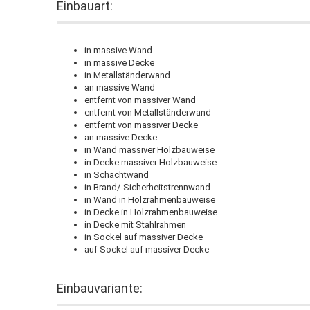
Einbauart:
in massive Wand
in massive Decke
in Metallständerwand
an massive Wand
entfernt von massiver Wand
entfernt von Metallständerwand
entfernt von massiver Decke
an massive Decke
in Wand massiver Holzbauweise
in Decke massiver Holzbauweise
in Schachtwand
in Brand/-Sicherheitstrennwand
in Wand in Holzrahmenbauweise
in Decke in Holzrahmenbauweise
in Decke mit Stahlrahmen
in Sockel auf massiver Decke
auf Sockel auf massiver Decke
Einbauvariante: