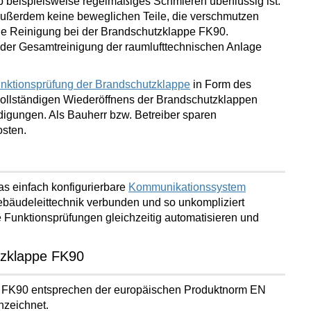
b beispielsweise regelmäßiges Schmieren überflüssig ist.
außerdem keine beweglichen Teile, die verschmutzen
nde Reinigung
bei der Brandschutzklappe FK90.
der Gesamtreinigung der raumlufttechnischen Anlage
nktionsprüfung der Brandschutzklappe
in Form des
vollständigen Wiederöffnens der Brandschutzklappen
gungen. Als Bauherr bzw. Betreiber
sparen
osten
.
 einfach konfigurierbare
Kommunikationssystem
ebäudeleittechnik verbunden und so unkompliziert
 Funktionsprüfungen gleichzeitig
automatisieren und
tzklappe FK90
 FK90 entsprechen der europäischen Produktnorm EN
nzeichnet.