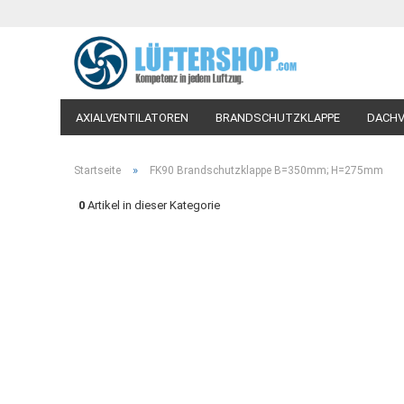
AXIALVENTILATOREN
BRANDSCHUTZKLAPPE
DACHV
LÜFTUNGSVENTILE-TELLERVENTILE
PROZESSLUFTVEN
»
Startseite
FK90 Brandschutzklappe B=350mm; H=275mm
WOHNRAUM-VENTILATOREN
WOHNRAUMLÜFTUNG
0
Artikel in dieser Kategorie