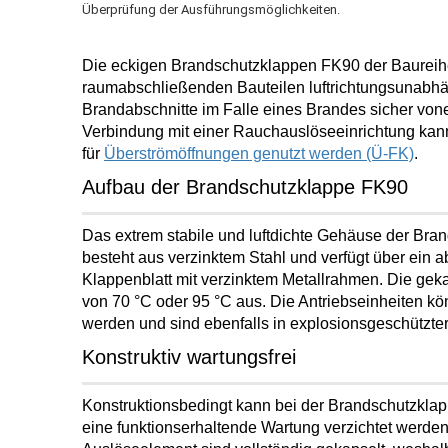
Überprüfung der Ausführungsmöglichkeiten.
Die
eckigen Brandschutzklappen
FK90
der Baureih
raumabschließenden Bauteilen luftrichtungsunabhä
Brandabschnitte im Falle eines Brandes
sicher vone
Verbindung mit einer Rauchauslöseeinrichtung ka
für
Überströmöffnungen genutzt werden (Ü-FK)
.
Aufbau der Brandschutzklappe FK90
Das extrem stabile und luftdichte Gehäuse der Br
besteht aus verzinktem Stahl und verfügt über ein
a
Klappenblatt mit verzinktem Metallrahmen
. Die gek
von 70 °C oder 95 °C aus. Die Antriebseinheiten kö
werden und sind ebenfalls in
explosionsgeschützte
Konstruktiv wartungsfrei
Konstruktionsbedingt kann bei der Brandschutzkla
eine
funktionserhaltende
Wartung verzichtet
werden.