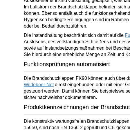
Auslöseelement sind vollständig gekapselt, weshal
Im Luftstrom der Brandschutzklappe befinden sich 
können. Ebenso
entfällt auch die funktionserhalte
Hygienisch bedingte Reinigungen sind im Rahmen 
oder bei Bedarf durchzuführen.
Die Instandhaltung beschränkt sich damit auf die
Fu
Auslösens, des vollständigen Schließens und des 
sowie auf Instandsetzungsmaßnahmen bei Beschädi
Sie
hierdurch eine erhebliche Menge an
Zeit und K
Funktionsprüfungen automatisiert
Die Brandschutzklappen FK90 können auch über das
Wildeboer-Net
direkt eingebunden oder mit einer G
gesteuert werden. Damit können Sie beispielsweise
sicher nachweisbar dokumentieren
.
Produktkennzeichnungen der Brandschu
Die
konstruktiv wartungsfreien
Brandschutzklappen
15650, sind nach EN 1366-2 geprüft und CE-geken