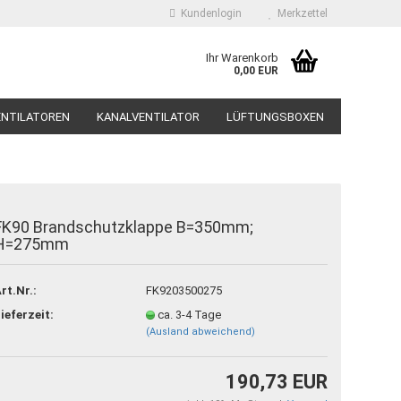
Kundenlogin
Merkzettel
Ihr Warenkorb
0,00 EUR
ENTILATOREN
KANALVENTILATOR
LÜFTUNGSBOXEN
DÄMPFER, SCHALLSCHUTZ
SYSTEMAIR
FK90 Brandschutzklappe B=350mm;
H=275mm
nto erstellen
sswort vergessen?
rt.Nr.:
FK9203500275
ieferzeit:
ca. 3-4 Tage
(Ausland abweichend)
190,73 EUR