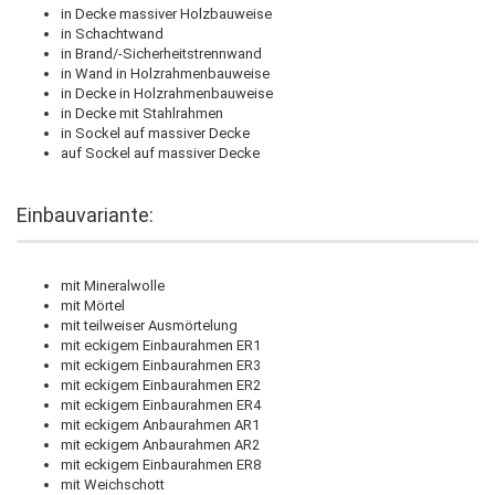
in Decke massiver Holzbauweise
in Schachtwand
in Brand/-Sicherheitstrennwand
in Wand in Holzrahmenbauweise
in Decke in Holzrahmenbauweise
in Decke mit Stahlrahmen
in Sockel auf massiver Decke
auf Sockel auf massiver Decke
Einbauvariante:
mit Mineralwolle
mit Mörtel
mit teilweiser Ausmörtelung
mit eckigem Einbaurahmen ER1
mit eckigem Einbaurahmen ER3
mit eckigem Einbaurahmen ER2
mit eckigem Einbaurahmen ER4
mit eckigem Anbaurahmen AR1
mit eckigem Anbaurahmen AR2
mit eckigem Einbaurahmen ER8
mit Weichschott