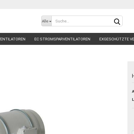
Alle
ENTILATOREN
EC STROMSPARVENTILATOREN
EXGESCHÜTZTE V
TILATOREN
RADIALVENTILATOREN
ROHRVENTILATOR
SCHALL
ZUBEHÖR
Kont
A
Pas
L