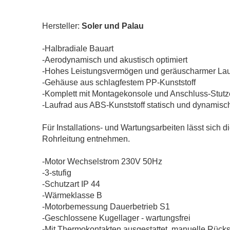
Hersteller:
Soler und Palau
-Halbradiale Bauart
-Aerodynamisch und akustisch optimiert
-Hohes Leistungsvermögen und geräuscharmer La
-Gehäuse aus schlagfestem PP-Kunststoff
-Komplett mit Montagekonsole und Anschluss-Stu
-Laufrad aus ABS-Kunststoff statisch und dynamis
Für Installations- und Wartungsarbeiten lässt sich 
Rohrleitung entnehmen.
-Motor Wechselstrom 230V 50Hz
-3-stufig
-Schutzart IP 44
-Wärmeklasse B
-Motorbemessung Dauerbetrieb S1
-Geschlossene Kugellager - wartungsfrei
-Mit Thermokontakten ausgestattet, manuelle Rüc