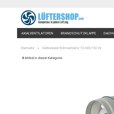
AXIALVENTILATOREN
BRANDSCHUTZKLAPPE
DACHV
LÜFTUNGSVENTILE-TELLERVENTILE
PROZESSLUFTVEN
»
Startseite
Halbradialer Rohrventilator TD-500/150 3V
WOHNRAUM-VENTILATOREN
WOHNRAUMLÜFTUNG
0
Artikel in dieser Kategorie