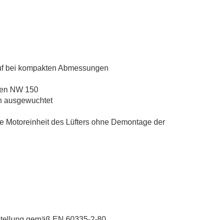
uf bei kompakten Abmessungen
tzen NW 150
ch ausgewuchtet
die Motoreinheit des Lüfters ohne Demontage der
kstellung gemäß EN 60335-2-80