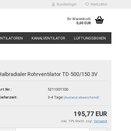
Kundenlogin
Merkzettel
Ihr Warenkorb
0,00 EUR
ENTILATOREN
KANALVENTILATOR
LÜFTUNGSBOXEN
DÄMPFER, SCHALLSCHUTZ
SYSTEMAIR
Halbradialer Rohrventilator TD-500/150 3V
o erstellen
rt.Nr.:
5211301100
swort vergessen?
ieferzeit:
3-4 Tage
(Ausland abweichend)
195,77 EUR
inkl. 19% MwSt. zzgl.
Versand