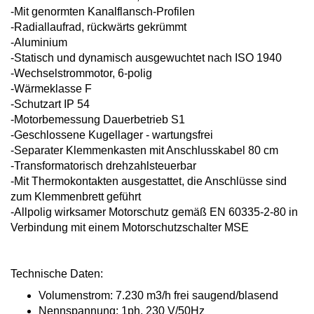
-Mit genormten Kanalflansch-Profilen
-Radiallaufrad, rückwärts gekrümmt
-Aluminium
-Statisch und dynamisch ausgewuchtet
nach ISO 1940
-Wechselstrommotor, 6-polig
-Wärmeklasse F
-Schutzart IP 54
-Motorbemessung Dauerbetrieb S1
-Geschlossene Kugellager - wartungsfrei
-Separater Klemmenkasten mit Anschluss
kabel 80 cm
-Transformatorisch drehzahlsteuerbar
-Mit Thermokontakten ausgestattet, die
Anschlüsse sind
zum Klemmenbrett
geführt
-Allpolig wirksamer Motorschutz gemäß
EN 60335-2-80 in
Verbindung mit einem
Motorschutzschalter MSE
Technische Daten:
Volumenstrom: 7.230 m3/h
frei saugend/blasend
Nennspannung: 1ph. 230 V/50Hz