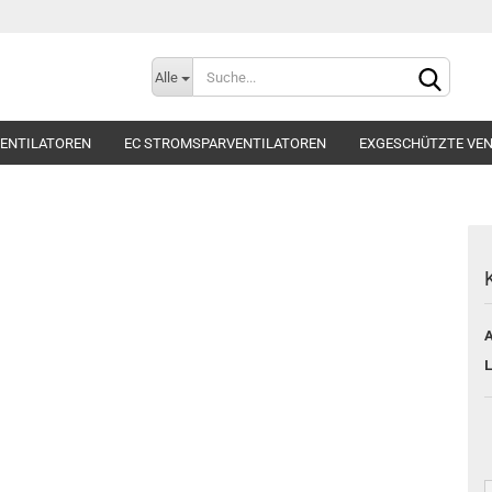
Alle
ENTILATOREN
EC STROMSPARVENTILATOREN
EXGESCHÜTZTE VEN
ILATOREN
RADIALVENTILATOREN
ROHRVENTILATOR
SCHALLD
ZUBEHÖR
Kont
A
Pas
L