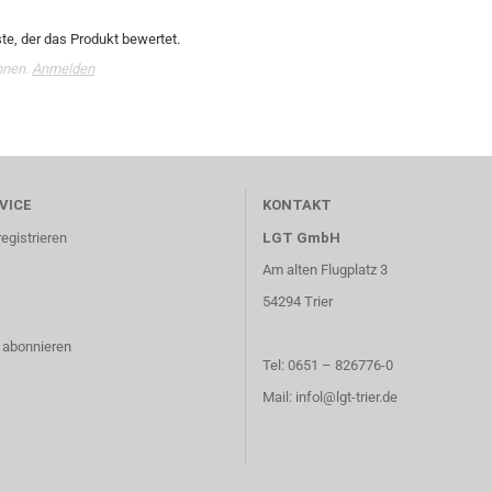
te, der das Produkt bewertet.
nnen.
Anmelden
VICE
KONTAKT
egistrieren
LGT GmbH
Am alten Flugplatz 3
54294 Trier
 abonnieren
Tel: 0651 – 826776-0
Mail: infol@lgt-trier.de