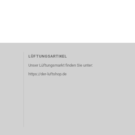
LÜFTUNGSARTIKEL
Unser Lüftungsmarkt finden Sie unter:
https://der-luftshop.de