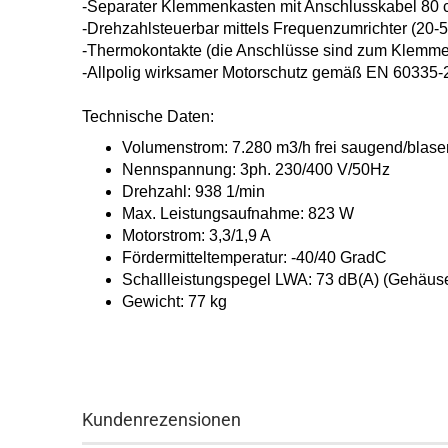
-Separater Klemmenkasten mit Anschluss
kabel 80
-Drehzahlsteuerbar mittels
Frequenzumrichter (20-
-Thermokontakte (die Anschlüsse sind
zum Klemmen
-Allpolig wirksamer Motorschutz gemäß
EN 60335-2
Technische Daten:
Volumenstrom: 7.280 m3/h
frei saugend/blas
Nennspannung: 3ph. 230/400 V/50Hz
Drehzahl: 938 1/min
Max. Leistungsaufnahme: 823 W
Motorstrom: 3,3/1,9 A
Fördermitteltemperatur: -40/40 GradC
Schallleistungspegel LWA: 73 dB(A)
(Gehäuse
Gewicht: 77 kg
Kundenrezensionen