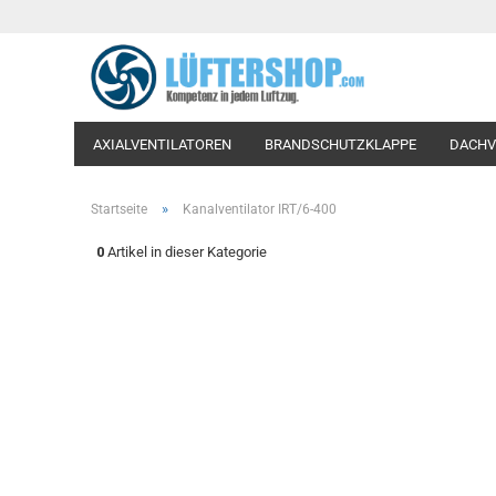
AXIALVENTILATOREN
BRANDSCHUTZKLAPPE
DACHV
LÜFTUNGSVENTILE-TELLERVENTILE
PROZESSLUFTVENT
»
Startseite
Kanalventilator IRT/6-400
WOHNRAUM-VENTILATOREN
WOHNRAUMLÜFTUNG
0
Artikel in dieser Kategorie