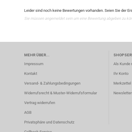
Leider sind noch keine Bewertungen vorhanden. Seien Sie der Ers
Sie müssen angemeldet sein um eine Bewertung abgeben zu kö
MEHR ÜBER...
SHOPSER
Impressum
Als Kunde r
Kontakt
Ihr Konto
Versand- & Zahlungsbedingungen
Merkzettel
Widerrufsrecht & Muster-Widerrufsformular
Newsletter
Vertrag widerrufen
AGB
Privatsphäre und Datenschutz
Callback Service