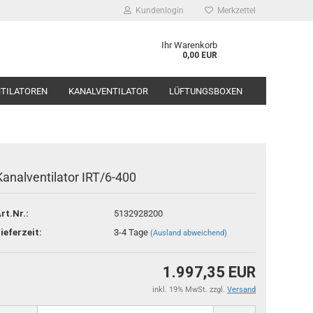
Kundenlogin
Merkzettel
Ihr Warenkorb
0,00 EUR
TILATOREN
KANALVENTILATOR
LÜFTUNGSBOXEN
ÄMPFER, SCHALLSCHUTZ
SYSTEMAIR
Kanalventilator IRT/6-400
o erstellen
rt.Nr.:
5132928200
swort vergessen?
ieferzeit:
3-4 Tage
(Ausland abweichend)
1.997,35 EUR
inkl. 19% MwSt. zzgl.
Versand