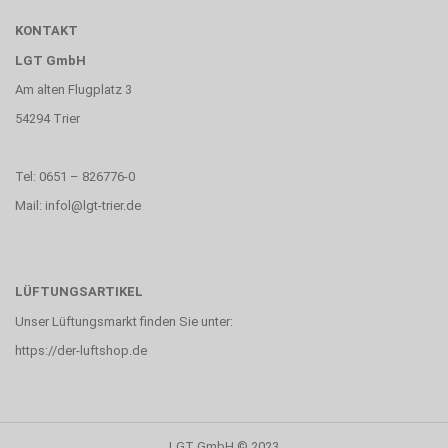
KONTAKT
LGT GmbH
Am alten Flugplatz 3
54294 Trier
Tel: 0651 – 826776-0
Mail: infol@lgt-trier.de
LÜFTUNGSARTIKEL
Unser Lüftungsmarkt finden Sie unter:
https://der-luftshop.de
LGT GmbH © 2023