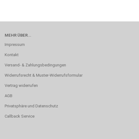
MEHR ÜBER...
Impressum
Kontakt
Versand- & Zahlungsbedingungen
Widerrufsrecht & Muster-Widerrufsformular
Vertrag widerrufen
AGB
Privatsphäre und Datenschutz
Callback Service