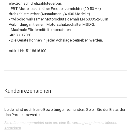
elektronisch drehzahlsteuerbar.
- PBT Modelle auch über Frequenzumrichter (20-50 Hz)
drehzahlsteuerbar (Ausnahmen: /4-630 Modelle).
- *Allpolig wirksamer Motorschutz gemäß EN 60335-2-80 in
Verbindung mit einem Motorschutzschalter MSD-2.
- Maximale Fördermitteltemperaturen:
-40°C / +70°C
- Die Geräte können in jeder Achslage betrieben werden.
Artikel Nr: 5118616100
Kundenrezensionen
Leider sind noch keine Bewertungen vorhanden. Seien Sie der Erste, der
das Produkt bewertet.
Sie müssen angemeldet sein um eine Bewertung abgeben zu können.
Anmelden