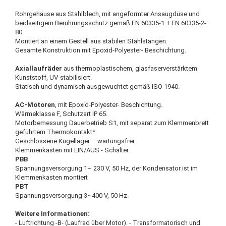
Rohrgehäuse aus Stahlblech, mit angeformter Ansaugdüse und
beidseitigem Berührungsschutz gemäß EN 60335-1 + EN 60335-2-
80.
Montiert an einem Gestell aus stabilen Stahlstangen.
Gesamte Konstruktion mit Epoxid-Polyester- Beschichtung.
Axiallaufräder
aus thermoplastischem, glasfaserverstärktem
Kunststoff, UV-stabilisiert.
Statisch und dynamisch ausgewuchtet gemäß ISO 1940.
AC-Motoren
, mit Epoxid-Polyester- Beschichtung.
Wärmeklasse F, Schutzart IP 65.
Motorbemessung Dauerbetrieb S1, mit separat zum Klemmenbrett
geführtem Thermokontakt*.
Geschlossene Kugellager – wartungsfrei.
Klemmenkasten mit EIN/AUS - Schalter.
PBB
Spannungsversorgung 1~ 230 V, 50 Hz, der Kondensator ist im
Klemmenkasten montiert
PBT
Spannungsversorgung 3~400 V, 50 Hz.
Weitere Informationen:
- Luftrichtung -B- (Laufrad über Motor). - Transformatorisch und