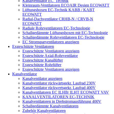
Kanalventilator EC_Technik
Kleinraum-Ventilatoren ECOAIR Design ECOWATT
Lüftungsboxen EC-Technik KABB / KABT
ECOWATT
Radial-Dachventilator CRHB-N / CRVB-N
ECOWATT
Radiale Rohrventilatoren EC-Technologie
Schallgedämmte Lüftungsboxen mit EC-Technologie
Schallgedämmte Rohrventilatoren EC-Technologie
EC Stromsparventilatoren anzeigen
Exgeschützte Ventilatoren
Exgeschützte Ventilatoren anzeigen
Exgeschützte Axial-Rohrventilator
Exgeschützte Kanallüfter
Exgeschützte Rohrlüfter
Exgeschützte Ventilatoren anzeigen
Kanalventilator
Kanalventilator anzeigen
Kanalventilator rückwärtsgekr. Laufrad 230V
Kanalventilator rückwertsgekr. Laufrad 400V
Kanalventilatoren EC ILHB/ ILHT ECOWATT VAV
KANALVENTILATOREN EC-TECHNIK
Kanalventilatoren in Drehstromausführung 400V
Schallgedämmte Kanalventilatoren
Zubehör Kanalventilatoren