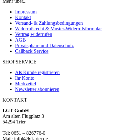
Mehr über...
Impressum
Kontakt
Versand- & Zahlungsbedingungen
Widerrufsrecht & Muster-Widerrufsformular
Vertrag widerrufen
AGB
Privatsphäre und Datenschutz
Callback Service
SHOPSERVICE
Als Kunde registrieren
Ihr Konto
Merkzettel
Newsletter abonnieren
KONTAKT
LGT GmbH
Am alten Flugplatz 3
54294 Trier
Tel: 0651 – 826776-0
Mail: infol@lgt-trier.de