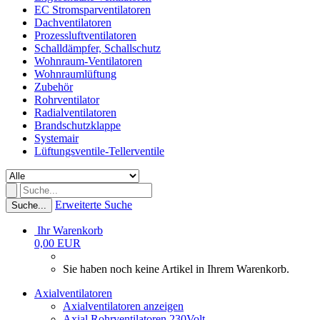
EC Stromsparventilatoren
Dachventilatoren
Prozessluftventilatoren
Schalldämpfer, Schallschutz
Wohnraum-Ventilatoren
Wohnraumlüftung
Zubehör
Rohrventilator
Radialventilatoren
Brandschutzklappe
Systemair
Lüftungsventile-Tellerventile
Erweiterte Suche
Suche...
Ihr Warenkorb
0,00 EUR
Sie haben noch keine Artikel in Ihrem Warenkorb.
Axialventilatoren
Axialventilatoren anzeigen
Axial Rohrventilatoren 230Volt