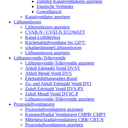
Zubehör Kanalventilatoren anzeigen
Elastische Verbinder
Gegenflansch
Kanalventilator anzeigen
Lüftungsboxen
Lüftungsboxen anzeigen
CVAB-N / CVAT-N ECOWATT
Kanal-Luftfilterbox
Küchenabluftventilator bis 120°C
schallgedämmteLüftungsboxen
Lüftungsboxen anzeigen
Lüftungsventile-Tellerventile
Lüftungsventile-Tellerventile anzeigen
Abluft Edelstahl Ventil DVSY
Abluft Metall Ventil DVS
Edelstahllüftungsgitter-Rund
Zu- und Abluft Edelstahl Ventil DVI
Zuluft Edelstahl Ventil DVS-PY
Zuluft Metall Ventil DVSC-P
Lüftungsventile-Tellerventile anzeigen
Prozessluftventilatoren
Prozessluftventilatoren anzeigen
Kunststoffradial Ventilatoren CMPB/ CMPT
Mitteldruckradialventilatoren CBB/ CBT-N
Prozessluftventilatoren anzeigen