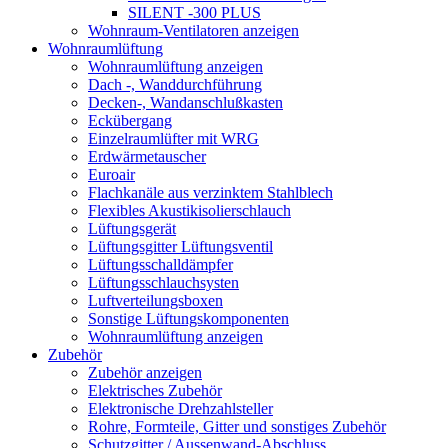
SILENT -300 PLUS
Wohnraum-Ventilatoren anzeigen
Wohnraumlüftung
Wohnraumlüftung anzeigen
Dach -, Wanddurchführung
Decken-, Wandanschlußkasten
Eckübergang
Einzelraumlüfter mit WRG
Erdwärmetauscher
Euroair
Flachkanäle aus verzinktem Stahlblech
Flexibles Akustikisolierschlauch
Lüftungsgerät
Lüftungsgitter Lüftungsventil
Lüftungsschalldämpfer
Lüftungsschlauchsysten
Luftverteilungsboxen
Sonstige Lüftungskomponenten
Wohnraumlüftung anzeigen
Zubehör
Zubehör anzeigen
Elektrisches Zubehör
Elektronische Drehzahlsteller
Rohre, Formteile, Gitter und sonstiges Zubehör
Schutzgitter / Aussenwand-Abschluss