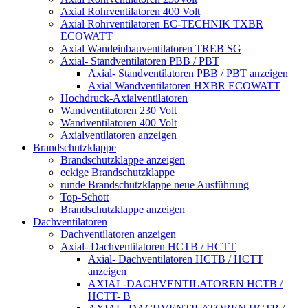
Axial Rohrventilatoren 400 Volt
Axial Rohrventilatoren EC-TECHNIK TXBR
ECOWATT
Axial Wandeinbauventilatoren TREB SG
Axial- Standventilatoren PBB / PBT
Axial- Standventilatoren PBB / PBT anzeigen
Axial Wandventilatoren HXBR ECOWATT
Hochdruck-Axialventilatoren
Wandventilatoren 230 Volt
Wandventilatoren 400 Volt
Axialventilatoren anzeigen
Brandschutzklappe
Brandschutzklappe anzeigen
eckige Brandschutzklappe
runde Brandschutzklappe neue Ausführung
Top-Schott
Brandschutzklappe anzeigen
Dachventilatoren
Dachventilatoren anzeigen
Axial- Dachventilatoren HCTB / HCTT
Axial- Dachventilatoren HCTB / HCTT
anzeigen
AXIAL-DACHVENTILATOREN HCTB /
HCTT- B