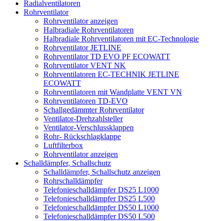
Radialventilatoren
Rohrventilator
Rohrventilator anzeigen
Halbradiale Rohrventilatoren
Halbradiale Rohrventilatoren mit EC-Technologie
Rohrventilator JETLINE
Rohrventilator TD EVO PF ECOWATT
Rohrventilator VENT NK
Rohrventilatoren EC-TECHNIK JETLINE
ECOWATT
Rohrventilatoren mit Wandplatte VENT VN
Rohrventilatoren TD-EVO
Schallgedämmter Rohrventilator
Ventilator-Drehzahlsteller
Ventilator-Verschlussklappen
Rohr- Rückschlagklappe
Luftfilterbox
Rohrventilator anzeigen
Schalldämpfer, Schallschutz
Schalldämpfer, Schallschutz anzeigen
Rohrschalldämpfer
Telefonieschalldämpfer DS25 L1000
Telefonieschalldämpfer DS25 L500
Telefonieschalldämpfer DS50 L1000
Telefonieschalldämpfer DS50 L500