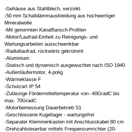
-Gehäuse aus Stahlblech, verzinkt
-50 mm Schalldämmauskleidung aus
hochwertiger
Mineralwolle
-Mit genormten Kanalflansch-Profilen
-Motor/Laufrad-Einheit zu Reinigungs-
und
Wartungsarbeiten ausschwenkbar
-Radiallaufrad, rückwärts gekrümmt
-Aluminium
-Statisch und dynamisch ausgewuchtet
nach ISO 1940
-Außenläufermotor, 4-polig
-Wärmeklasse F
-Schutzart IP 54
-Zulässige Fördermitteltemperatur
von -40GradC bis
max. 70GradC
-Motorbemessung Dauerbetrieb S1
-Geschlossene Kugellager - wartungsfrei
-Separater Klemmenkasten mit Anschluss
kabel 80 cm
-Drehzahlsteuerbar mittels Frequenz
umrichter (20-