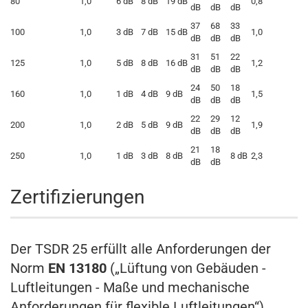
80
1,0
6 dB
8 dB
19 dB
0,8
dB
dB
dB
37
68
33
100
1,0
3 dB
7 dB
15 dB
1,0
dB
dB
dB
31
51
22
125
1,0
5 dB
8 dB
16 dB
1,2
dB
dB
dB
24
50
18
160
1,0
1 dB
4 dB
9 dB
1,5
dB
dB
dB
22
29
12
200
1,0
2 dB
5 dB
9 dB
1,9
dB
dB
dB
21
18
250
1,0
1 dB
3 dB
8 dB
8 dB
2,3
dB
dB
Zertifizierungen
Der TSDR 25 erfüllt alle Anforderungen der
Norm
EN 13180
(„Lüftung von Gebäuden -
Luftleitungen - Maße und mechanische
Anforderungen für flexible Luftleitungen“).